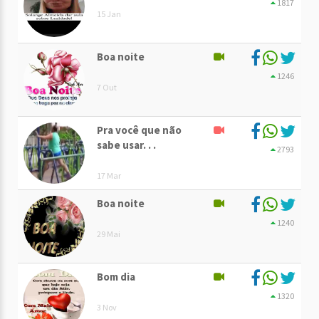
1817
15 Jan
Boa noite
1246
7 Out
Pra você que não
sabe usar. . .
2793
17 Mar
Boa noite
1240
29 Mai
Bom dia
1320
3 Nov