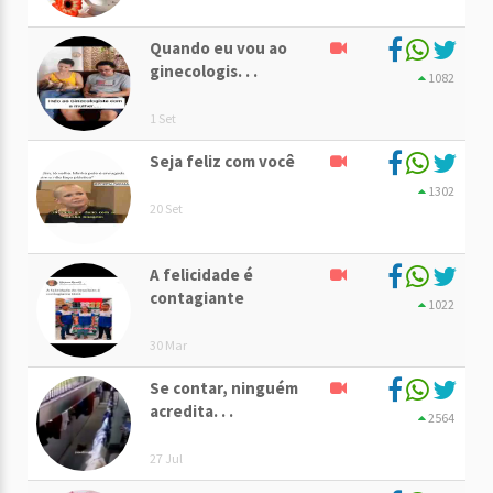
Quando eu vou ao
ginecologis. . .
1082
1 Set
Seja feliz com você
1302
20 Set
A felicidade é
contagiante
1022
30 Mar
Se contar, ninguém
acredita. . .
2564
27 Jul