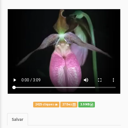
2425 cliques
27 Dez
3.9 MB
Salvar