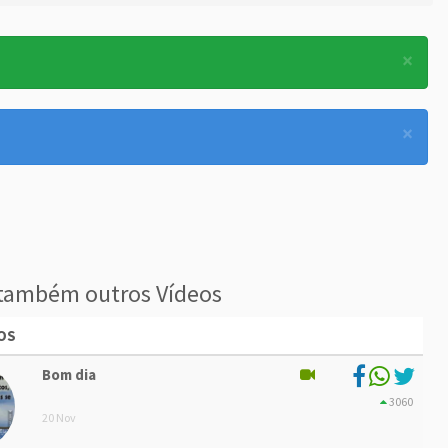
×
×
também outros Vídeos
OS
Bom dia
3060
20 Nov