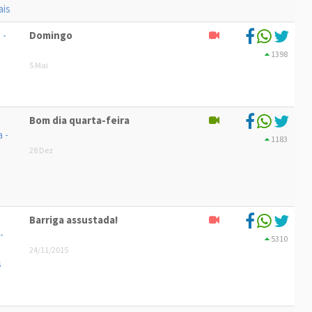
Domingo
1398
5 Mai
Bom dia quarta-feira
1183
28 Dez
Barriga assustada!
5310
24/11/2015