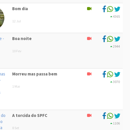
Bom dia
4365
12 Jul
Boa noite
2944
10 Fev
Morreu mas passa bem
3070
1 Mai
A torcida do SPFC
1106
8 Set