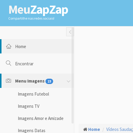
Meu
ZapZap
Compartilhe nas redes sociais!
Toggle Fullwidth
Home
Encontrar
Menu Imagens
23
Imagens Futebol
Imagens TV
Imagens Amor e Amizade
Home
Vídeos Sauda
Imagens Datas