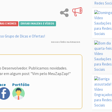
RAS E MEMES
ENVIAR IMAGENS E VÍDEOS
so Grupo de Dicas e Ofertas!
nossos links na Amazon
do Desenvolvedor. Publicamos novidades.
ar em algum post "Vim pelo MeuZapZap!"
ace
Portfólio