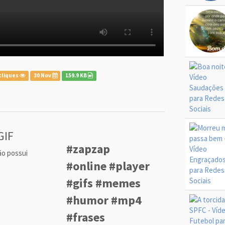
cliques
30 Nov
159.9 KB
GIF
#zapzap
ão possui
#online #player
#gifs #memes
#humor #mp4
#frases