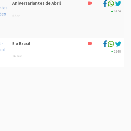
Aniversariantes de Abril
1474
6 Abr
E o Brasil
2948
16 Jun