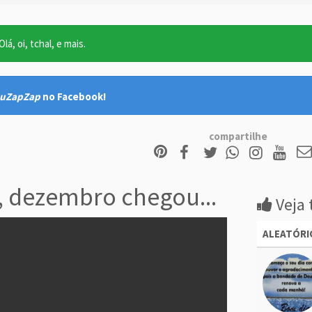
lá, oi, tchal, e mais.
uZapZap
no Facebook!
compartilhe
 dezembro chegou...
Veja 
ALEATÓRI