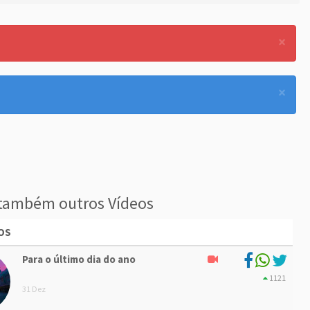
×
×
também outros Vídeos
OS
Para o último dia do ano
1121
31 Dez