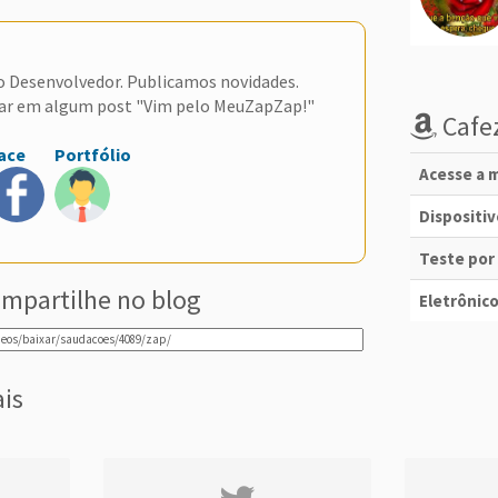
do Desenvolvedor. Publicamos novidades.
ar em algum post "Vim pelo MeuZapZap!"
Cafez
ace
Portfólio
Acesse a m
Dispositi
Teste por
mpartilhe no blog
Eletrônico
ais