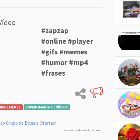
Vídeo
#zapzap
#online #player
#gifs #memes
#humor #mp4
#frases
RAS E MEMES
ENVIAR IMAGENS E VÍDEOS
so Grupo de Dicas e Ofertas!
nossos links na Amazon