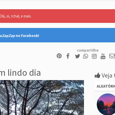
lá, oi, tchal, e mais.
uZapZap
no Facebook!
compartilhe
 lindo dia
Veja 
ALEATÓRI