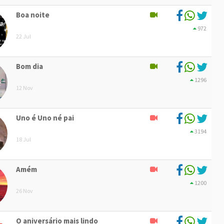
Boa noite
972
22 Jul
Bom dia
1296
12 Nov
Uno é Uno né pai
3194
18 Jul
Amém
1200
26 Nov
O aniversário mais lindo