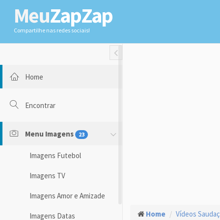
Meu
ZapZap
Compartilhe nas redes sociais!
Toggle Fullwidth
Home
Encontrar
Menu Imagens
23
Imagens Futebol
Imagens TV
Imagens Amor e Amizade
Home
Vídeos Sauda
Imagens Datas