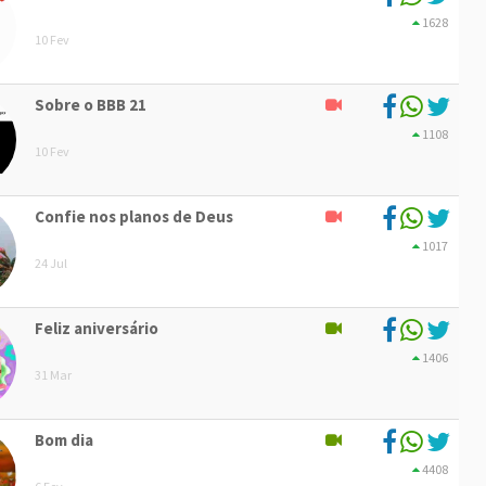
1628
10 Fev
Sobre o BBB 21
1108
10 Fev
Confie nos planos de Deus
1017
24 Jul
Feliz aniversário
1406
31 Mar
Bom dia
4408