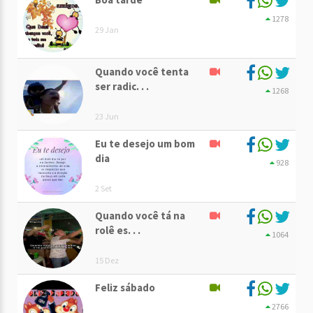
1278
29 Jan
Quando você tenta
ser radic. . .
1268
23 Jun
Eu te desejo um bom
dia
928
2 Set
Quando você tá na
rolê es. . .
1064
15 Dez
Feliz sábado
2766