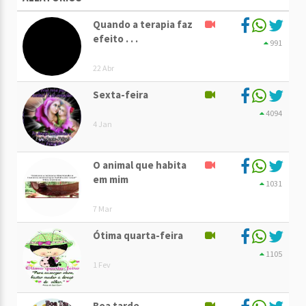
Quando a terapia faz
efeito . . .
991
22 Abr
Sexta-feira
4094
4 Jan
O animal que habita
em mim
1031
7 Mar
Ótima quarta-feira
1105
1 Fev
Boa tarde