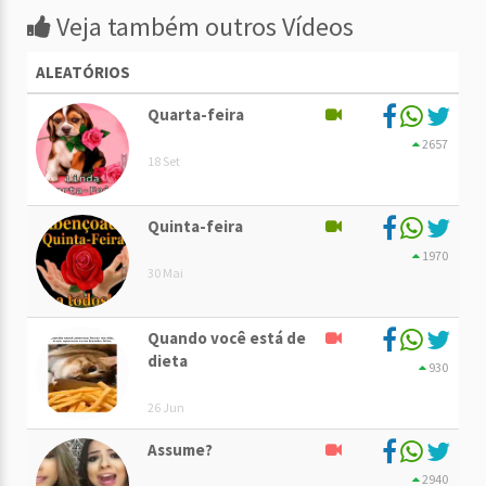
Veja também outros Vídeos
ALEATÓRIOS
Quarta-feira
2657
18 Set
Quinta-feira
1970
30 Mai
Quando você está de
dieta
930
26 Jun
Assume?
2940