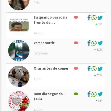
4 Mai
Eu quando passo na
frente de. . .
981
24 Jan
Vamos sorrir
4229
08/08/2016
Orar antes de comer
2582
1 Dez
Bom dia segunda-
feira
954
12 Jun