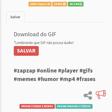
3436 cliques
16 Mar
86.2 KB
Salvar
Download do GIF
*Lembrando que GIF não possui áudio!
SALVAR
#zapzap #online #player #gifs
#memes #humor #mp4 #frases
ENVIAR ZUERAS E MEMES
ENVIAR IMAGENS E VÍDEOS