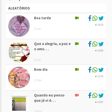
ALEATÓRIOS
Boa tarde
1419
5 Jan
Que a alegria, a paz e
o amo. . .
1096
8 Jan
Bom dia
1136
17 Abr
Quando eu penso
que já vi d. . .
1097
20 Fev