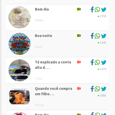
Bom dia
1755
18 Mar
Boa noite
1140
9 Jun
Tá explicado a conta
alta d. . .
1179
7 Jun
Quando você compra
um filho. . .
1093
19 Jun
Bom dia