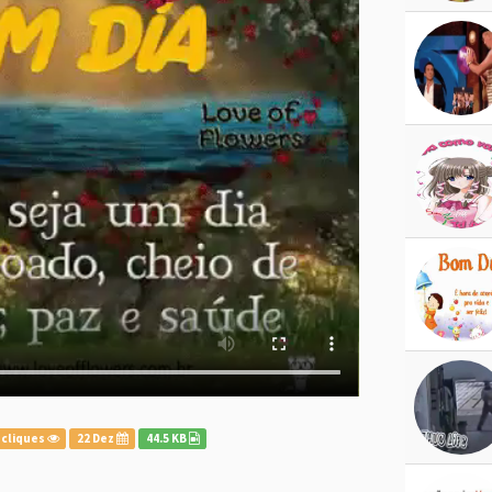
 cliques
22 Dez
44.5 KB