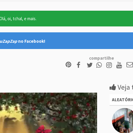
lá, oi, tchal, e mais.
uZapZap
no Facebook!
compartilhe
Veja 
ALEATÓRI