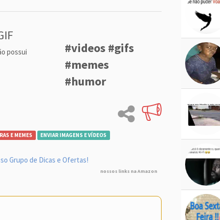
GIF
#videos #gifs
ão possui
#memes
#humor
RAS E MEMES
ENVIAR IMAGENS E VÍDEOS
so Grupo de Dicas e Ofertas!
nossos links na Amazon