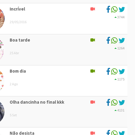
Incrível
3744
29/05/2016
Boa tarde
1264
25 Abr
Bom dia
1175
2 Ago
Olha dancinha no final kkk
4131
5 Set
Não desista