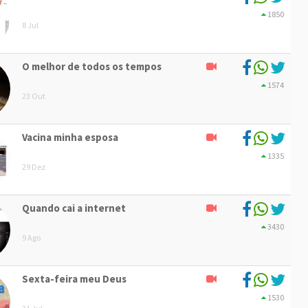
1850
8 Jul
O melhor de todos os tempos
1574
23 Out
Vacina minha esposa
1335
29 Dez
Quando cai a internet
3430
9 Ago
Sexta-feira meu Deus
1530