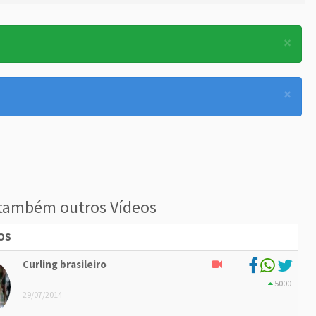
×
×
também outros Vídeos
OS
Curling brasileiro
5000
29/07/2014