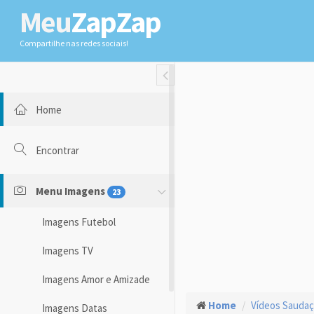
Meu
ZapZap
Compartilhe nas redes sociais!
Toggle Fullwidth
Home
Encontrar
Menu Imagens
23
Imagens Futebol
Imagens TV
Imagens Amor e Amizade
Home
Vídeos Sauda
Imagens Datas