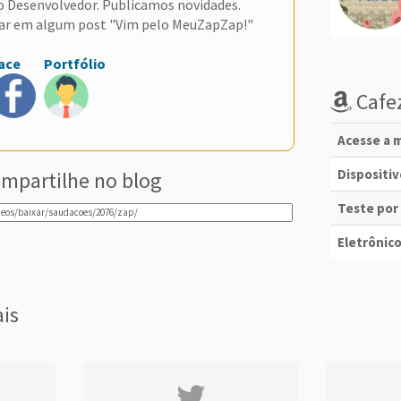
do Desenvolvedor. Publicamos novidades.
ar em algum post "Vim pelo MeuZapZap!"
ace
Portfólio
Cafez
Acesse a m
Dispositi
mpartilhe no blog
Teste por
Eletrônico
ais