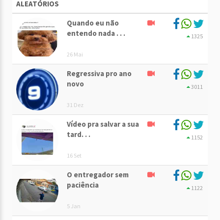
ALEATÓRIOS
Quando eu não
entendo nada . . .
1325
26 Mai
Regressiva pro ano
novo
3011
31 Dez
Vídeo pra salvar a sua
tard. . .
1152
16 Set
O entregador sem
paciência
1122
5 Jan