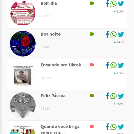
Bom dia
1160
23 Dez
Boa noite
1470
8 Jan
Ensaindo pro tiktok
1766
11 Jan
Feliz Páscoa
2094
21 Abr
Quando você briga
com o cru. . .