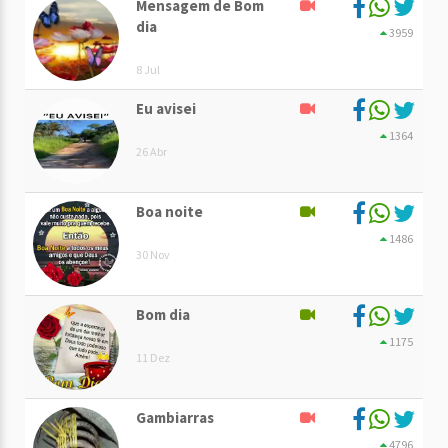
Mensagem de Bom
dia
3959
8 Jul
Eu avisei
1364
26 Abr
Boa noite
1486
30 Nov
Bom dia
1175
11 Dez
Gambiarras
4796