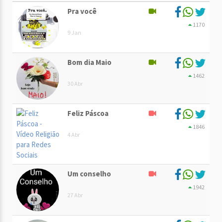
Pra você
1170
9 Jan
Bom dia Maio
1462
30 Abr
Feliz Páscoa
1846
4 Abr
Um conselho
1942
27 Abr