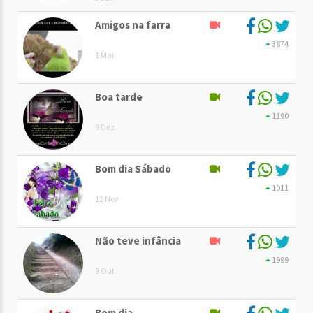
Amigos na farra
3874
1 Mai
Boa tarde
1190
9 Dez
Bom dia Sábado
1011
12 Nov
Não teve infância
1999
9 Out
Bom dia