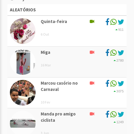
ALEATÓRIOS
Quinta-feira
911
6 Out
Miga
2780
16 Mar
Marcou casório no
Carnaval
3075
10 Fev
Manda pro amigo
ciclista
1249
3 Jun