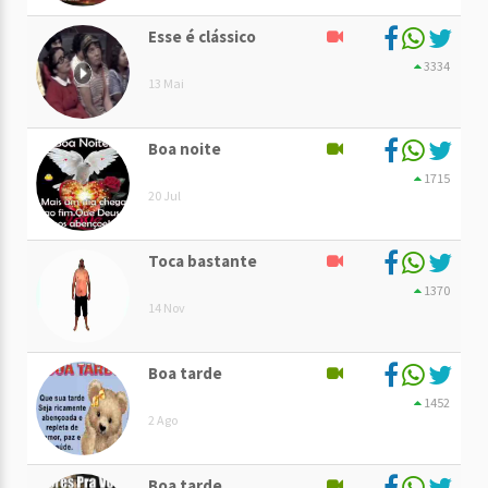
Esse é clássico
3334
13 Mai
Boa noite
1715
20 Jul
Toca bastante
1370
14 Nov
Boa tarde
1452
2 Ago
Boa tarde