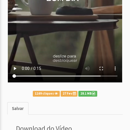
1169 cliques
27 Fev
28.1 MB
Salvar
Download do Vídeo