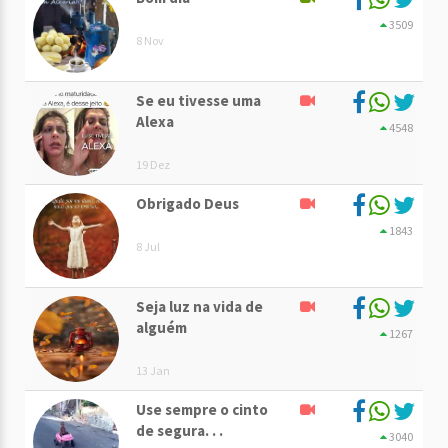
3509
8 Nov
Se eu tivesse uma
Alexa
4548
19 Dez
Obrigado Deus
1843
8 Jul
Seja luz na vida de
alguém
1267
13 Jan
Use sempre o cinto
de segura. . .
3040