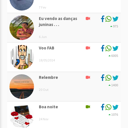
7 Fev
Eu vendo as danças
juninas . . .
975
6 Jun
Voo FAB
6005
18/05/2014
Relembre
1400
20 Out
Boa noite
1076
24 Nov