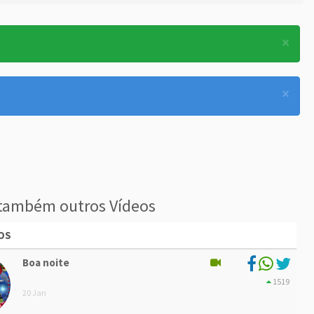
×
×
também outros Vídeos
OS
Boa noite
1519
20 Jan