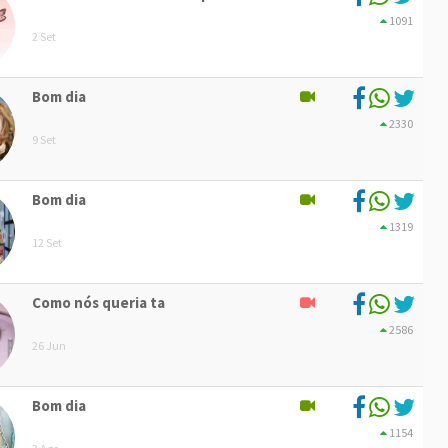
1091
2 Set
Bom dia
2330
9 Set
Bom dia
1319
12 Set
Como nós queria ta
2586
26 Jun
Bom dia
1154