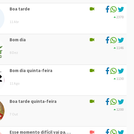
Boa tarde
2370
11 Abr
Bom dia
1146
8 Dez
Bom dia quinta-feira
1130
11 Ago
Boa tarde quinta-feira
1200
7 Out
Esse momento difícil vai pa. . .