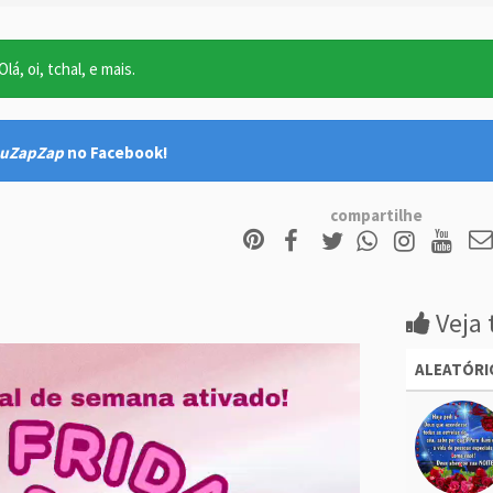
lá, oi, tchal, e mais.
uZapZap
no Facebook!
compartilhe
Veja 
ALEATÓRI