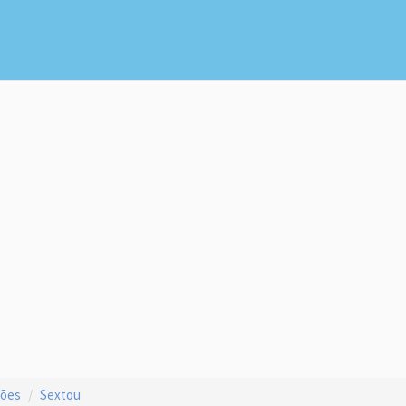
ções
Sextou