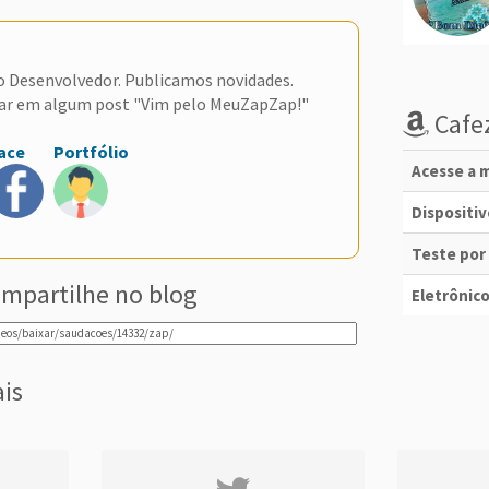
do Desenvolvedor. Publicamos novidades.
ar em algum post "Vim pelo MeuZapZap!"
Cafez
ace
Portfólio
Acesse a m
Dispositi
Teste por
mpartilhe no blog
Eletrônico
ais