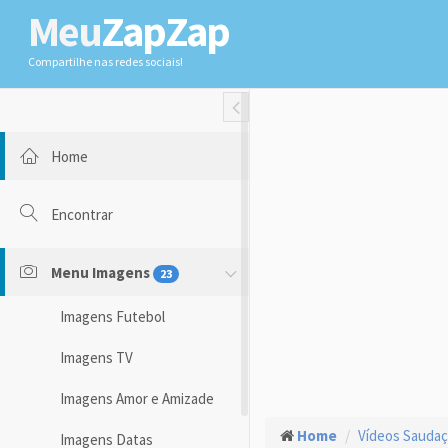
Meu
ZapZap
Compartilhe nas redes sociais!
Toggle Fullwidth
Home
Encontrar
Menu Imagens
23
Imagens Futebol
Imagens TV
Imagens Amor e Amizade
Home
Vídeos Sauda
Imagens Datas