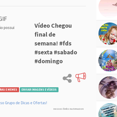
GIF
Vídeo Chegou
ão possui
final de
semana! #fds
#sexta #sabado
#domingo
RAS E MEMES
ENVIAR IMAGENS E VÍDEOS
so Grupo de Dicas e Ofertas!
nossos links na Amazon