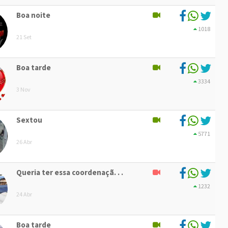
Boa noite
1018
21 Set
Boa tarde
3334
3 Nov
Sextou
5771
26 Abr
Queria ter essa coordenaçã. . .
1232
24 Abr
Boa tarde