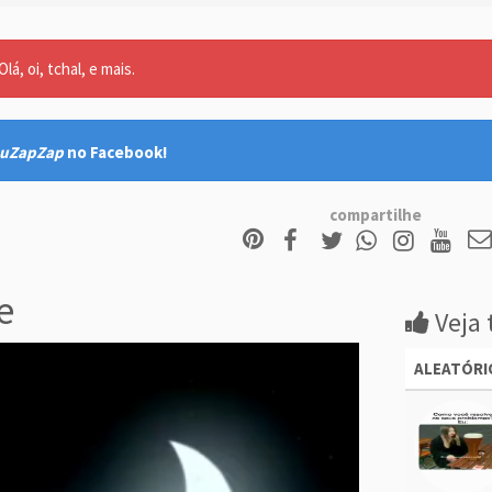
lá, oi, tchal, e mais.
uZapZap
no Facebook!
compartilhe
e
Veja 
ALEATÓRI