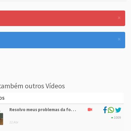
×
×
também outros Vídeos
OS
Resolvo meus problemas da fo. . .
1009
22 Abr