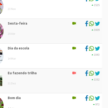
1525
23 Nov
Sexta-feira
3009
20 Abr
Dia da escola
1043
14 Mar
Eu fazendo trilha
1332
21 Dez
Bom dia
972