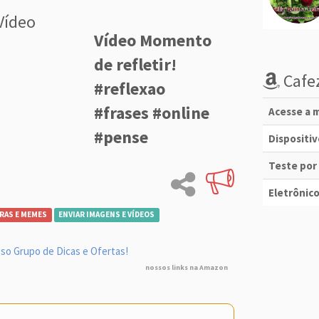
Vídeo
Vídeo Momento
de refletir!
Cafez
#reflexao
#frases #online
Acesse a m
#pense
Dispositi
Teste por
Eletrônico
RAS E MEMES
ENVIAR IMAGENS E VÍDEOS
so Grupo de Dicas e Ofertas!
nossos links na Amazon