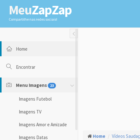
Meu
ZapZap
Compartilhe nas redes sociais!
Toggle Fullwidth
Home
Encontrar
Menu Imagens
23
Imagens Futebol
Imagens TV
Imagens Amor e Amizade
Home
Vídeos Sauda
Imagens Datas