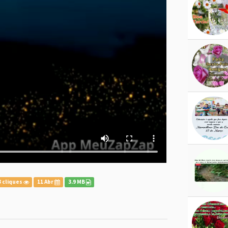
 cliques
11 Abr
3.9 MB