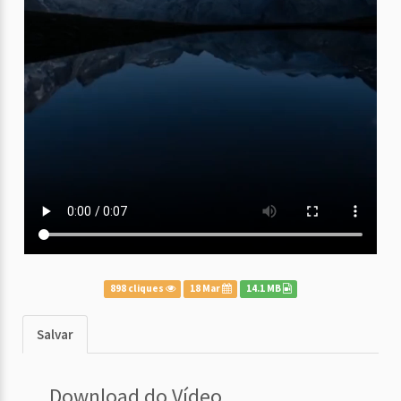
898 cliques
18 Mar
14.1 MB
Salvar
Download do Vídeo