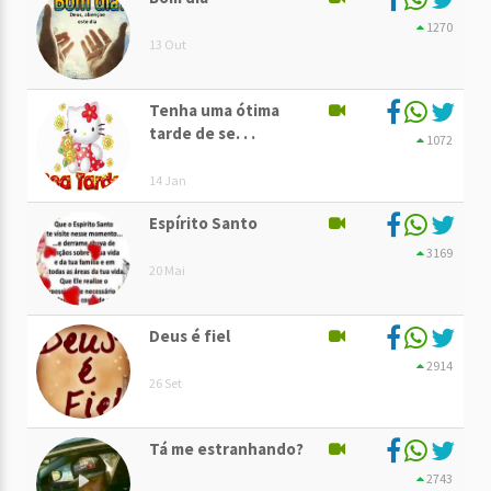
1270
13 Out
Tenha uma ótima
tarde de se. . .
1072
14 Jan
Espírito Santo
3169
20 Mai
Deus é fiel
2914
26 Set
Tá me estranhando?
2743