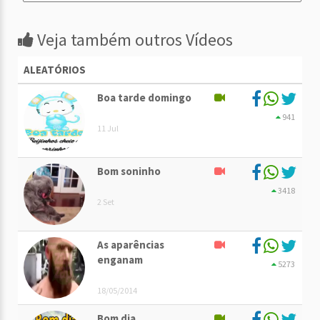
Veja também outros Vídeos
ALEATÓRIOS
Boa tarde domingo
941
11 Jul
Bom soninho
3418
2 Set
As aparências
enganam
5273
18/05/2014
Bom dia