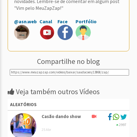
novidades. Lembre-se de comentar em algum post
"Vim pelo MeuZapZap!"
@asn.web
Canal
Face
Portfólio
Compartilhe no blog
Veja também outros Vídeos
ALEATÓRIOS
Casão dando show
2997
25 Abr