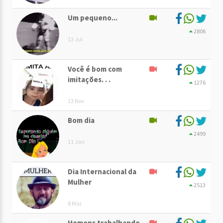
Um pequeno...
2806
13 Jul
Você é bom com
imitações. . .
1276
13 Nov
Bom dia
2499
11 Jan
Dia Internacional da
Mulher
2513
8 Mar
Homens trabalhando