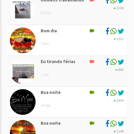
1200
21 Dez
Bom dia
2523
7 Mar
Eu tirando férias
864
1 Jan
Boa noite
2858
16 Ago
Boa noite
1248