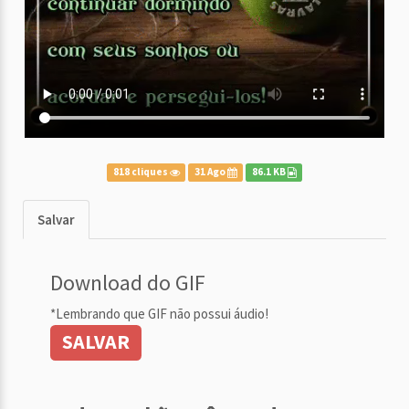
818 cliques
31 Ago
86.1 KB
Salvar
Download do GIF
*Lembrando que GIF não possui áudio!
SALVAR