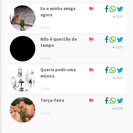
Eu e minha amiga
agora
1519
20 Set
Não é questão de
tempo
1333
24 Out
Queria pedir uma
música
2429
15 Abr
Terça-feira
1208
22 Jun