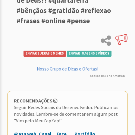
de Deus?! #quartafeira
#bênçãos #gratidão #reflexao
#frases #online #pense
ENVIAR ZUERAS E MEMES
ENVIAR IMAGENS E VÍDEOS
Nosso Grupo de Dicas e Ofertas!
nossos links na Amazon
RECOMENDAÇÕES
Seguir Redes Sociais do Desenvolvedor. Publicamos
novidades. Lembre-se de comentar em algum post
"Vim pelo MeuZapZap!"
@asn.web
Canal
Face
Portfólio