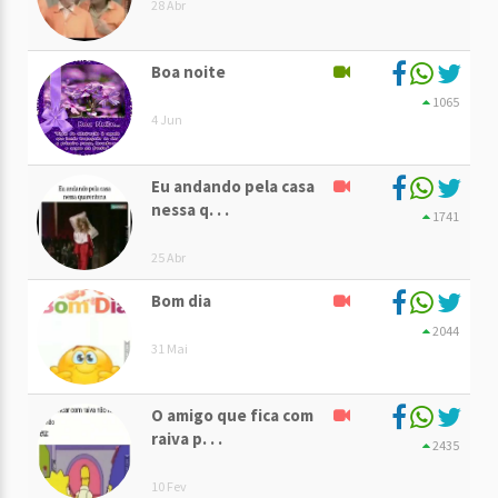
28 Abr
Boa noite
1065
4 Jun
Eu andando pela casa
nessa q. . .
1741
25 Abr
Bom dia
2044
31 Mai
O amigo que fica com
raiva p. . .
2435
10 Fev