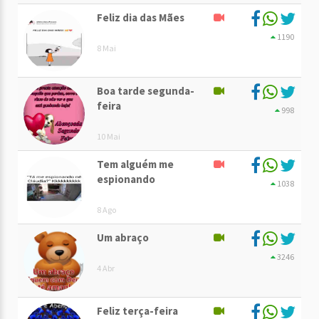
Feliz dia das Mães
1190
8 Mai
Boa tarde segunda-
feira
998
10 Mai
Tem alguém me
espionando
1038
8 Ago
Um abraço
3246
4 Abr
Feliz terça-feira