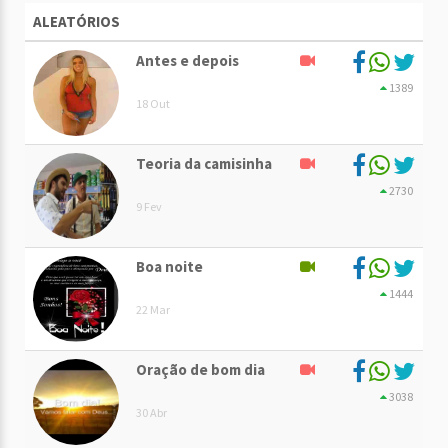
ALEATÓRIOS
Antes e depois
1389
18 Out
Teoria da camisinha
2730
9 Fev
Boa noite
1444
22 Mar
Oração de bom dia
3038
30 Abr