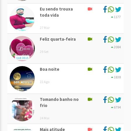
Eu sendo trouxa
toda vida
1177
27 Mar
Feliz quarta-feira
2084
29 Set
Boa noite
1838
22 Ago
Tomando banho no
frio
6794
24 Mai
Mais atitude