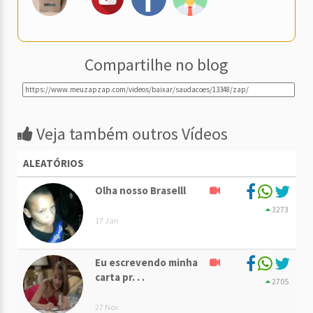
Compartilhe no blog
Veja também outros Vídeos
ALEATÓRIOS
Olha nosso Braselll
3273
17 Jan
Eu escrevendo minha
carta pr. . .
2705
27 Nov