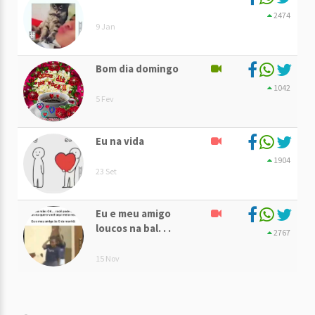
2474
9 Jan
Bom dia domingo
1042
5 Fev
Eu na vida
1904
23 Set
Eu e meu amigo
loucos na bal. . .
2767
15 Nov