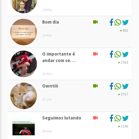
29 Mai
Bom dia
802
19 Abr
O importante é
andar com se. . .
2916
26 Nov
Owntiii
3737
22 Jul
Seguimos lutando
1146
26 Mai