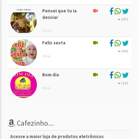
Pensei que tu ia
desviar
1931
31 Jul
Feliz sexta
2440
8 Nov
Bom dia
1161
8 Dez
Cafezinho...
Acesse a maior loja de produtos eletrônicos