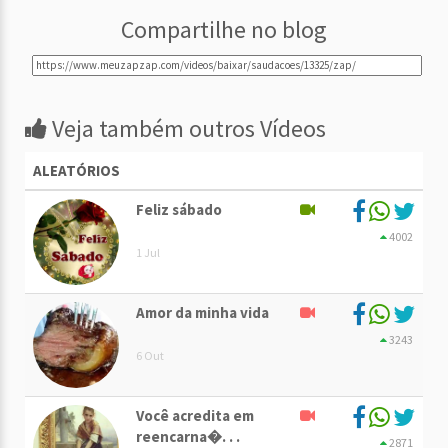
Compartilhe no blog
Veja também outros Vídeos
ALEATÓRIOS
Feliz sábado
4002
1 Jul
Amor da minha vida
3243
6 Out
Você acredita em
reencarna�. . .
2871