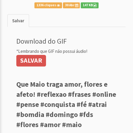
1336 cliques
30 Abr
147 KB
Salvar
Download do GIF
*Lembrando que GIF não possui áudio!
SALVAR
Que Maio traga amor, flores e
afeto! #reflexao #frases #online
#pense #conquista #fé #atrai
#bomdia #domingo #fds
#flores #amor #maio