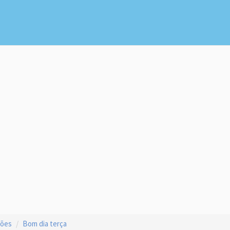
ções
Bom dia terça