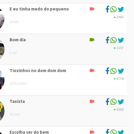
E eu tinha medo do pequeno
2966
10 Set
Bom dia
1157
2 Jul
Tiozinhos no dom dom dom
4778
25/01/2015
Taxista
5569
20 Jun
Escolha ser do bem