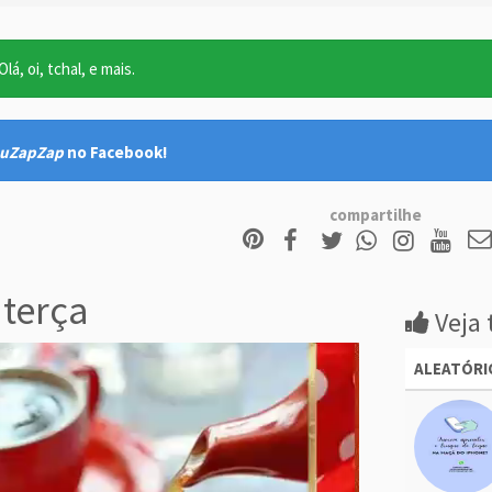
lá, oi, tchal, e mais.
uZapZap
no Facebook!
compartilhe
terça
Veja 
ALEATÓRI