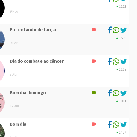
1112
9 Nov
Eu tentando disfarçar
3599
9 Fev
Dia do combate ao câncer
2119
7 Abr
Bom dia domingo
1011
17 Jul
Bom dia
2437