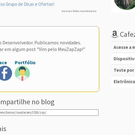
so Grupo de Dicas e Ofertas!
nossos links na Amazon
Cafez
do Desenvolvedor. Publicamos novidades.
Acesse a m
ar em algum post "Vim pelo MeuZapZap!"
Dispositi
ace
Portfólio
Teste por
Eletrônico
mpartilhe no blog
ais