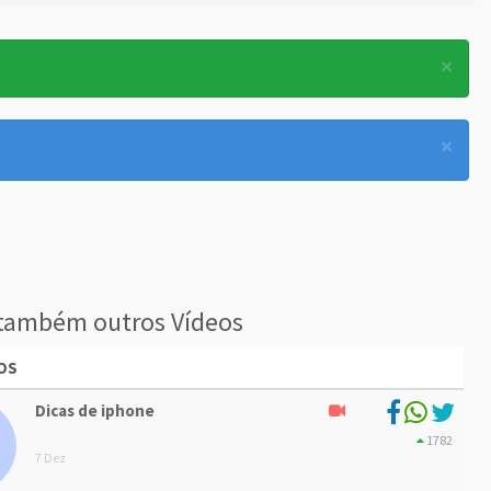
×
×
também outros Vídeos
OS
Dicas de iphone
1782
7 Dez