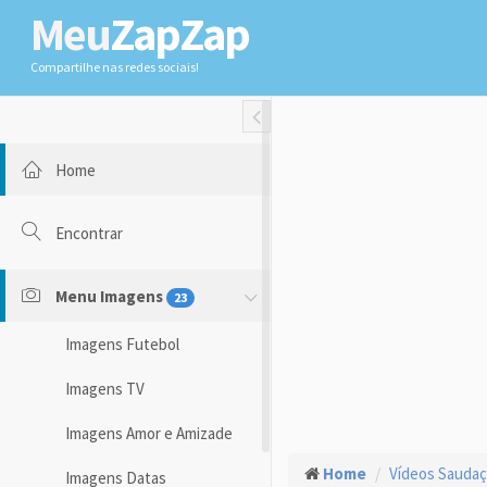
Meu
ZapZap
Compartilhe nas redes sociais!
Toggle Fullwidth
Home
Encontrar
Menu Imagens
23
Imagens Futebol
Imagens TV
Imagens Amor e Amizade
Home
Vídeos Sauda
Imagens Datas