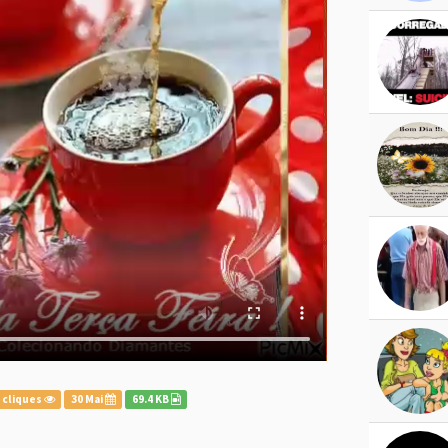
 cliques
30 Mai
69.4 KB