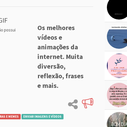
GIF
Os melhores
ão possui
vídeos e
animações da
internet. Muita
diversão,
reflexão, frases
e mais.
RAS E MEMES
ENVIAR IMAGENS E VÍDEOS