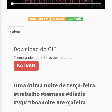
878 cliques
22 Mar
151.7 KB
Salvar
Download do GIF
*Lembrando que GIF não possui áudio!
SALVAR
Uma ótima noite de terça-feira!
#trabalho #semana #diadia
#vqv #boanoite #terçafeira