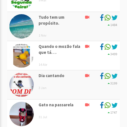
9 Mai
Tudo tem um
propósito.
1484
1 Nov
Quando o mozão fala
que tá. . .
3499
14 Abr
Dia cantando
3199
3 Jan
Gato na passarela
1747
31 Jul