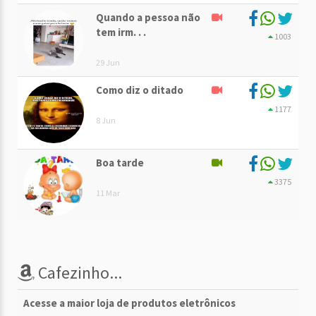
Quando a pessoa não
tem irm. . .
1003
29 Jun
Como diz o ditado
1177
8 Jun
Boa tarde
3375
11 Mar
Cafezinho...
Acesse a maior loja de produtos eletrônicos