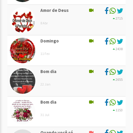
Amor de Deus
2715
8 Abr
Domingo
2438
11 Fev
Bom dia
2655
22 Jan
Bom dia
1153
31 Jul
Quando você só