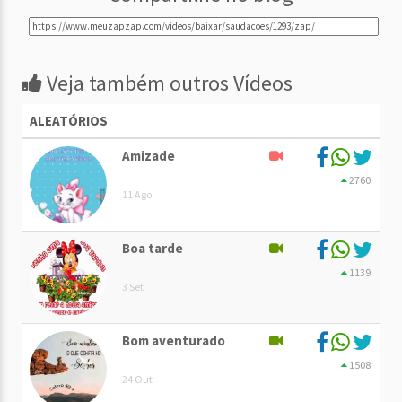
Veja também outros Vídeos
ALEATÓRIOS
Amizade
2760
11 Ago
Boa tarde
1139
3 Set
Bom aventurado
1508
24 Out