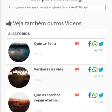
Veja também outros Vídeos
ALEATÓRIOS
Quinta-feira
1400
17 Dez
Verdades da vida
1177
13 Out
Que os sorrisos
sejam eterno. . .
1036
11 Ago