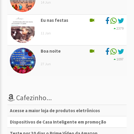
14 Jun
Eu nas festas
2379
11 Jan
Boa noite
1097
27 Jun
Cafezinho...
Acesse a maior loja de produtos eletrônicos
Dispositivos de Casa Inteligente em promoção
Teste por 30 dias o Prime Vídeo da Amazon