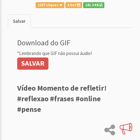
1327 cliques
5 Set
181.3 KB
Salvar
Download do GIF
*Lembrando que GIF não possui áudio!
SALVAR
Vídeo Momento de refletir!
#reflexao #frases #online
#pense