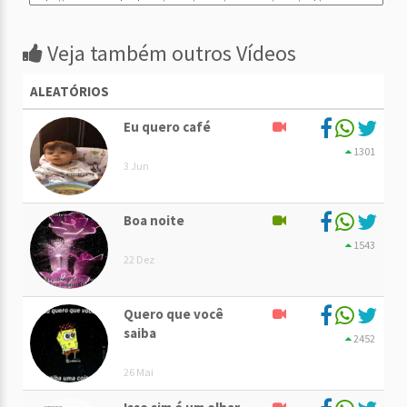
Veja também outros Vídeos
ALEATÓRIOS
Eu quero café
1301
3 Jun
Boa noite
1543
22 Dez
Quero que você
saiba
2452
26 Mai