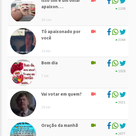
Isso sim é um olhar
apaixon. . .
1108
28 Jan
Tô apaixonado por
você
3344
15 Abr
Bom dia
1028
7 Set
Vai votar em quem?
3031
28 Set
Oração da manhã
2677