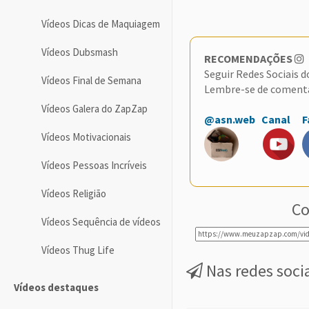
Vídeos Dicas de Maquiagem
Vídeos Dubsmash
RECOMENDAÇÕES
Seguir Redes Sociais 
Vídeos Final de Semana
Lembre-se de coment
Vídeos Galera do ZapZap
@asn.web
Canal
F
Vídeos Motivacionais
Vídeos Pessoas Incríveis
Vídeos Religião
Co
Vídeos Sequência de vídeos
Vídeos Thug Life
Nas redes soci
Vídeos destaques