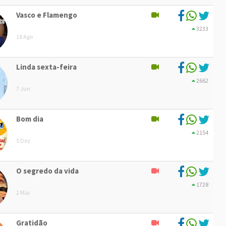
Vasco e Flamengo
3233
18 Ago
Linda sexta-feira
2662
7 Jun
Bom dia
2154
5 Dez
O segredo da vida
1728
2 Mai
Gratidão