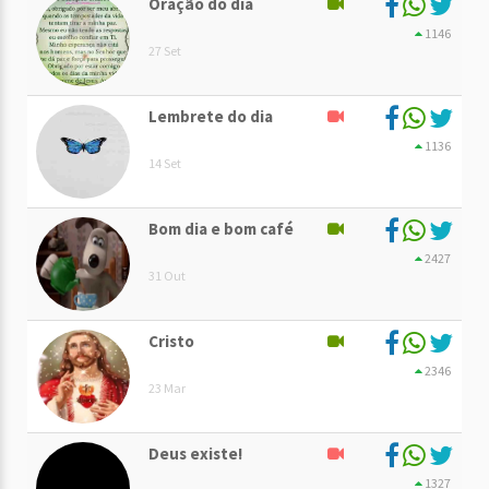
Oração do dia
1146
27 Set
Lembrete do dia
1136
14 Set
Bom dia e bom café
2427
31 Out
Cristo
2346
23 Mar
Deus existe!
1327