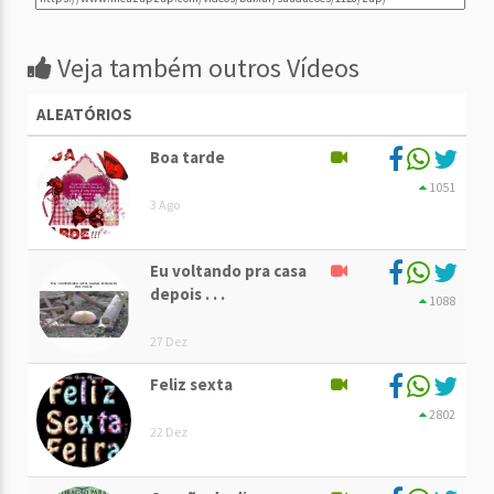
Veja também outros Vídeos
ALEATÓRIOS
Boa tarde
1051
3 Ago
Eu voltando pra casa
depois . . .
1088
27 Dez
Feliz sexta
2802
22 Dez