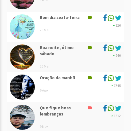
Bom dia sexta-feira
826
26 Mai
Boa noite, ótimo
sábado
940
26 Mar
Oração da manhã
1745
6 Ago
Que fique boas
lembranças
1212
9 Nov