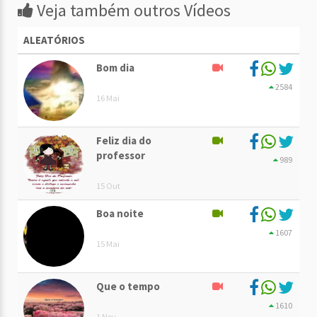
Veja também outros Vídeos
ALEATÓRIOS
Bom dia
2584
16 Mai
Feliz dia do
professor
989
15 Out
Boa noite
1607
15 Mai
Que o tempo
1610
1 Nov