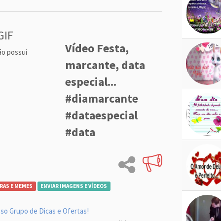
GIF
Vídeo Festa,
ão possui
marcante, data
especial...
#diamarcante
#dataespecial
#data
RAS E MEMES
ENVIAR IMAGENS E VÍDEOS
so Grupo de Dicas e Ofertas!