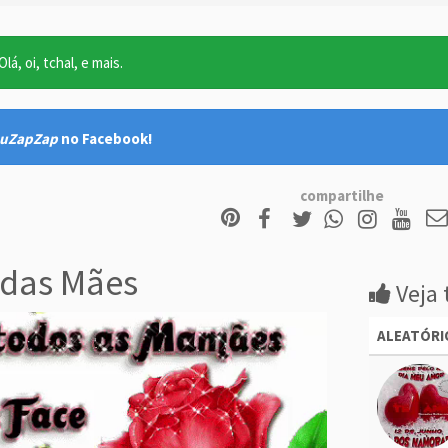
lá, oi, tchal, e mais.
uZapZap
no Facebook!
compartilhe
a das Mães
Veja 
ALEATÓRI