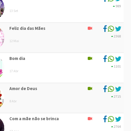
989
13 Set
Feliz dia das Mães
2368
12 Mai
Bom dia
1101
17 Abr
Amor de Deus
2715
8 Abr
Com a mãe não se brinca
2764