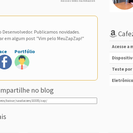
nossos links na Amazon
do Desenvolvedor. Publicamos novidades.
Cafez
ar em algum post "Vim pelo MeuZapZap!"
Acesse a m
ace
Portfólio
Dispositi
Teste por
Eletrônico
mpartilhe no blog
ais