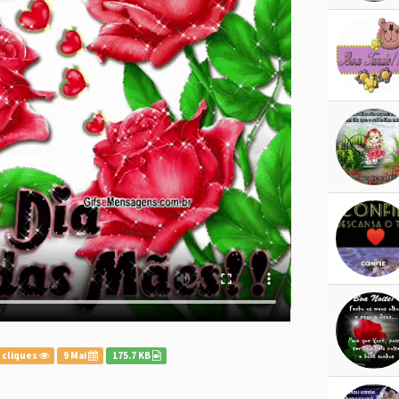
 cliques
9 Mai
175.7 KB