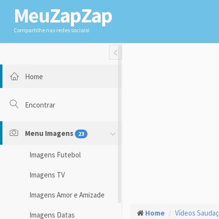
Meu
ZapZap
Compartilhe nas redes sociais!
Toggle Fullwidth
Home
Encontrar
Menu Imagens
23
Imagens Futebol
Imagens TV
Imagens Amor e Amizade
Home
Vídeos Sauda
Imagens Datas