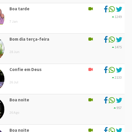
Boa tarde
1249
7 Jan
Bom dia terça-feira
1475
28 Jun
Confie em Deus
2133
26 Jul
Boa noite
957
26 Ago
Boa noite