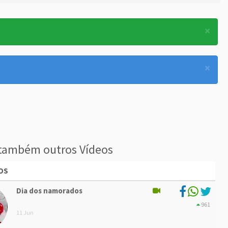
×
×
também outros Vídeos
OS
Dia dos namorados
961
11 Jun