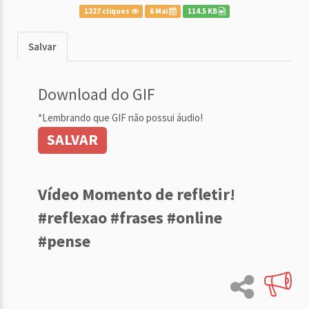
1327 cliques
6 Mai
114.5 KB
Salvar
Download do GIF
*Lembrando que GIF não possui áudio!
SALVAR
Vídeo Momento de refletir!
#reflexao #frases #online
#pense