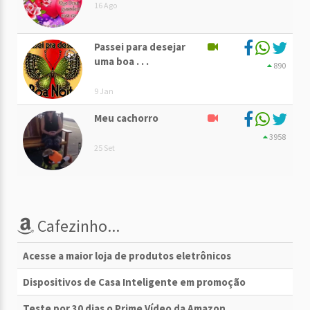
16 Ago
Passei para desejar
uma boa . . .
890
9 Jan
Meu cachorro
3958
25 Set
Cafezinho...
Acesse a maior loja de produtos eletrônicos
Dispositivos de Casa Inteligente em promoção
Teste por 30 dias o Prime Vídeo da Amazon