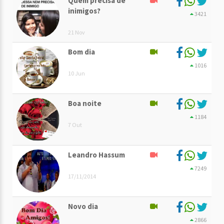
Quem precisa de
inimigos?
3421
21 Nov
Bom dia
1016
10 Jun
Boa noite
1184
7 Out
Leandro Hassum
7249
17/11/2014
Novo dia
2866