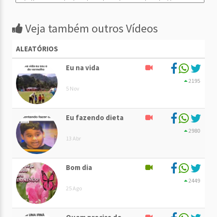
Veja também outros Vídeos
ALEATÓRIOS
Eu na vida
2195
5 Nov
Eu fazendo dieta
2980
13 Abr
Bom dia
2449
25 Ago