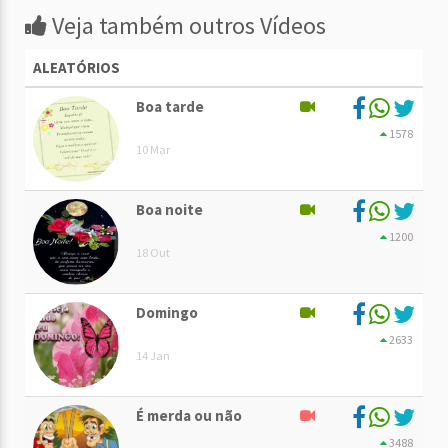
Veja também outros Vídeos
ALEATÓRIOS
Boa tarde
1578
10 Mar
Boa noite
1200
18 Out
Domingo
2633
14 Jan
É merda ou não
3488