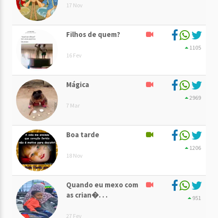
17 Nov
Filhos de quem?
1105
16 Fev
Mágica
2969
7 Mar
Boa tarde
1206
18 Nov
Quando eu mexo com
as crian�. . .
951
27 Fev