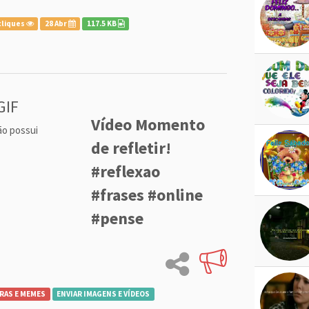
cliques
28 Abr
117.5 KB
GIF
Vídeo Momento
ão possui
de refletir!
#reflexao
#frases #online
#pense
RAS E MEMES
ENVIAR IMAGENS E VÍDEOS