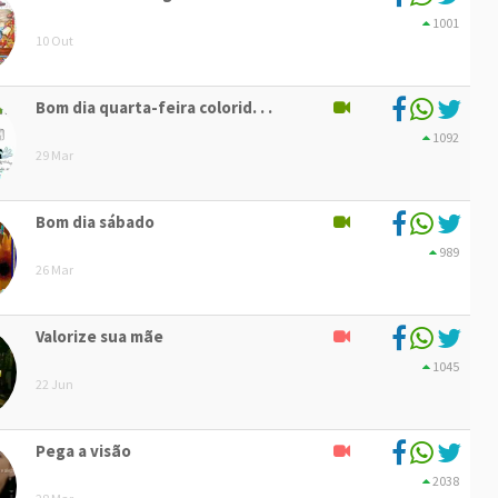
1001
10 Out
Bom dia quarta-feira colorid. . .
1092
29 Mar
Bom dia sábado
989
26 Mar
Valorize sua mãe
1045
22 Jun
Pega a visão
2038