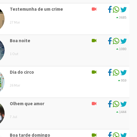
Testemunha de um crime
3685
27 Mai
Boa noite
1080
1 Out
Dia do circo
959
26 Mar
Olhem que amor
1444
7 Jul
Boa tarde domingo