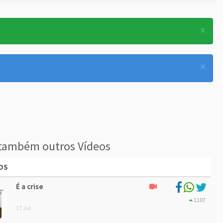
×
×
também outros Vídeos
OS
É a crise
1107
17 Jul