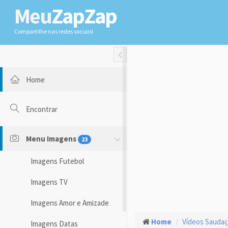
Meu
ZapZap
Compartilhe nas redes sociais!
Toggle Fullwidth
Home
Encontrar
Menu Imagens
23
Imagens Futebol
Imagens TV
Imagens Amor e Amizade
Home
Vídeos Sauda
Imagens Datas