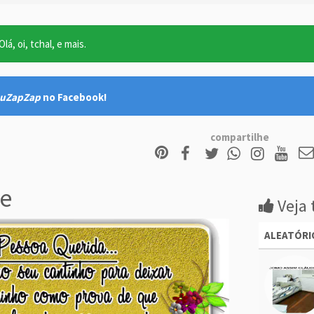
lá, oi, tchal, e mais.
uZapZap
no Facebook!
compartilhe
e
Veja 
ALEATÓRI