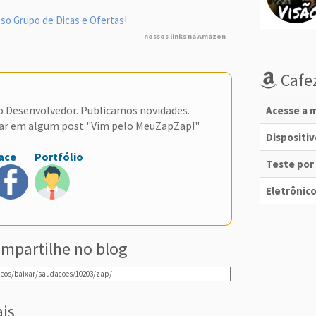
so Grupo de Dicas e Ofertas!
nossos links na Amazon
Cafez
do Desenvolvedor. Publicamos novidades.
Acesse a m
ar em algum post "Vim pelo MeuZapZap!"
Dispositi
ace
Portfólio
Teste por
Eletrônico
mpartilhe no blog
ais