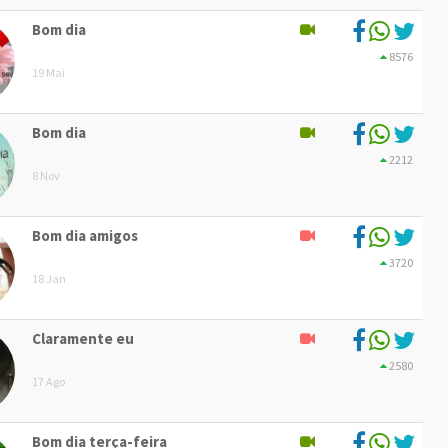
Bom dia
8576
19 Mai
Bom dia
2212
8 Nov
Bom dia amigos
3720
18 Jan
Claramente eu
2580
17 Ago
Bom dia terça-feira