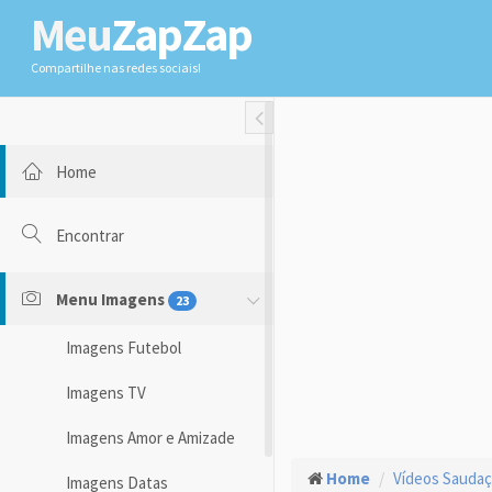
Meu
ZapZap
Compartilhe nas redes sociais!
Toggle Fullwidth
Home
Encontrar
Menu Imagens
23
Imagens Futebol
Imagens TV
Imagens Amor e Amizade
Home
Vídeos Sauda
Imagens Datas