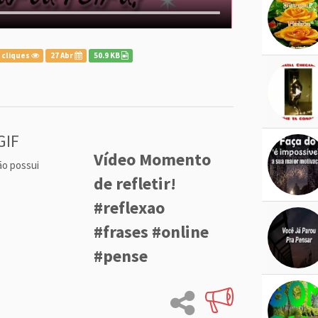
 cliques
27 Abr
50.9 KB
GIF
Vídeo Momento
ão possui
de refletir!
#reflexao
#frases #online
#pense