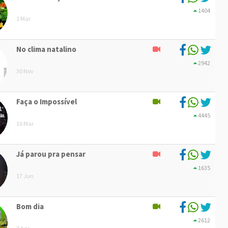
1404
1 Mar
No clima natalino
2942
30 Nov
Faça o Impossível
4445
16 Mar
Já parou pra pensar
1635
17 Jun
Bom dia
2612