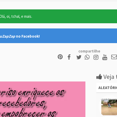
lá, oi, tchal, e mais.
uZapZap
no Facebook!
compartilhe
Veja 
ALEATÓRI