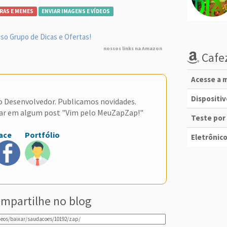
RAS E MEMES
ENVIAR IMAGENS E VÍDEOS
so Grupo de Dicas e Ofertas!
nossos links na Amazon
Cafez
Acesse a m
Dispositi
do Desenvolvedor. Publicamos novidades.
ar em algum post "Vim pelo MeuZapZap!"
Teste por
ace
Portfólio
Eletrônico
mpartilhe no blog