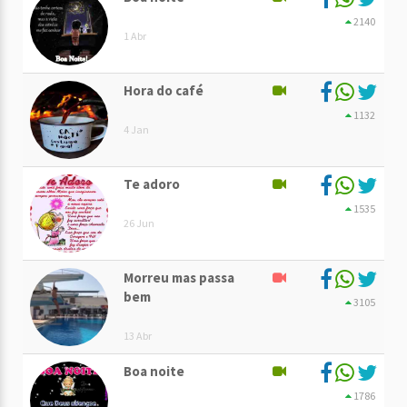
2140
1 Abr
Hora do café
1132
4 Jan
Te adoro
1535
26 Jun
Morreu mas passa
bem
3105
13 Abr
Boa noite
1786