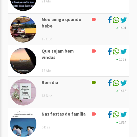
21 Abr
Meu amigo quando
bebe
1401
19 Out
Que sejam bem
vindas
1339
18 Abr
Bom dia
1415
13 Dez
Nas festas de família
1814
5 Dez