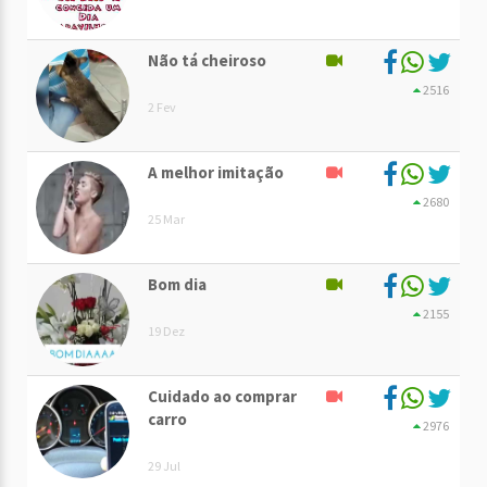
Não tá cheiroso
2516
2 Fev
A melhor imitação
2680
25 Mar
Bom dia
2155
19 Dez
Cuidado ao comprar
carro
2976
29 Jul