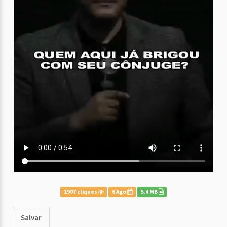
1907 cliques
6 Ago
5.4 MB
Salvar