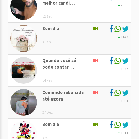
melhor candi. . .
2855
12 Set
Bom dia
1143
3 Jan
Quando você só
pode contar. . .
1047
14 Fev
Comendo rabanada
até agora
1081
27 Dez
Bom dia
1011
9 Mai