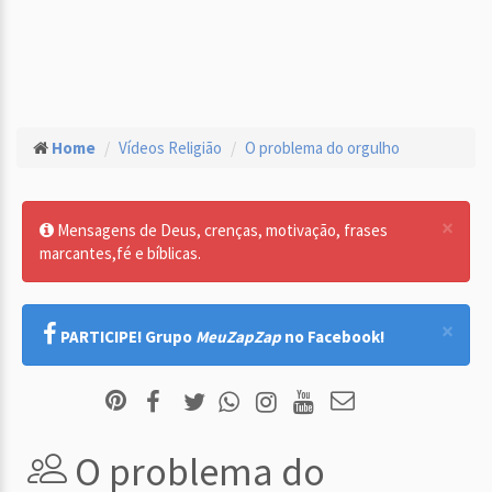
Home
Vídeos Religião
O problema do orgulho
×
Mensagens de Deus, crenças, motivação, frases
marcantes,fé e bíblicas.
×
PARTICIPE! Grupo
MeuZapZap
no Facebook!
O problema do