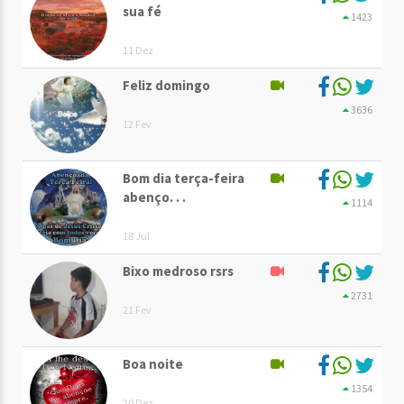
sua fé
1423
11 Dez
Feliz domingo
3636
12 Fev
Bom dia terça-feira
abenço. . .
1114
18 Jul
Bixo medroso rsrs
2731
21 Fev
Boa noite
1354
20 Dez