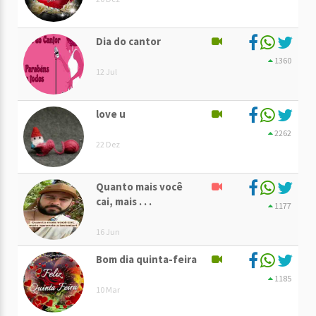
Dia do cantor
1360
12 Jul
love u
2262
22 Dez
Quanto mais você
cai, mais . . .
1177
16 Jun
Bom dia quinta-feira
1185
10 Mar