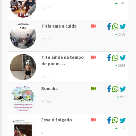
1345
7 Out
Titia ama e cuida
2789
22 Jan
Tite ainda da tempo
de por m. . .
2893
22 Jun
Bom dia
936
17 Dez
Esse é folgado
1132
4 Jul