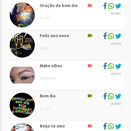
Oração de bom dia
3893
19 Jan
Feliz ano novo
1339
1 Jan
Make olhos
4539
22/08/2015
Bom dia
2491
17 Jun
Beijo te amo