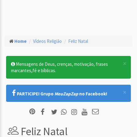
Home
Vídeos Religião
Feliz Natal
×
Mensagens de Deus, crenças, motivação, frases
marcantes,fé e bíblicas.
×
PARTICIPE! Grupo
MeuZapZap
no Facebook!
Feliz Natal