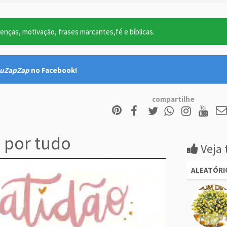
nças, motivação, frases marcantes,fé e bíblicas.
uZapZap
no Facebook!
compartilhe
 por tudo
Veja 
ALEATÓRI