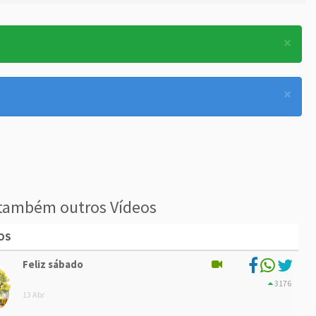
×
×
também outros Vídeos
OS
Feliz sábado
3176
13 Abr