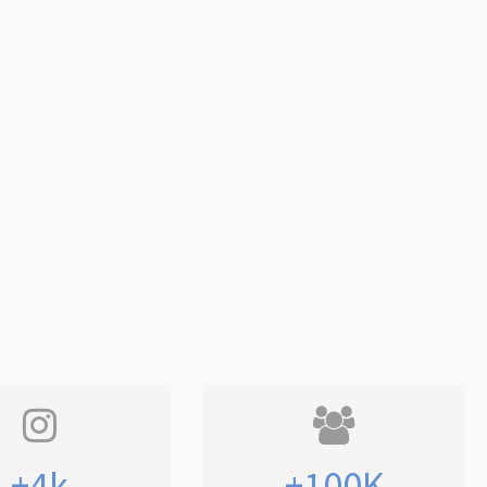
+4k
+100K