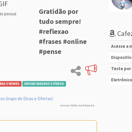
GIF
Gratidão por
ão possui
tudo sempre!
#reflexao
Cafez
#frases #online
Acesse a m
#pense
Dispositi
Teste por
Eletrônico
RAS E MEMES
ENVIAR IMAGENS E VÍDEOS
so Grupo de Dicas e Ofertas!
nossos links na Amazon