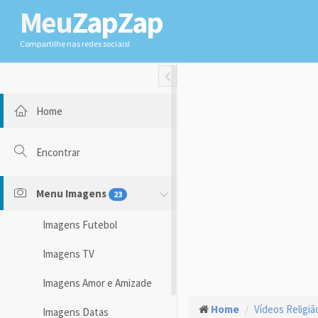
Meu
ZapZap
Compartilhe nas redes sociais!
Toggle Fullwidth
Home
Encontrar
Menu Imagens
23
Imagens Futebol
Imagens TV
Imagens Amor e Amizade
Home
Vídeos Religiã
Imagens Datas