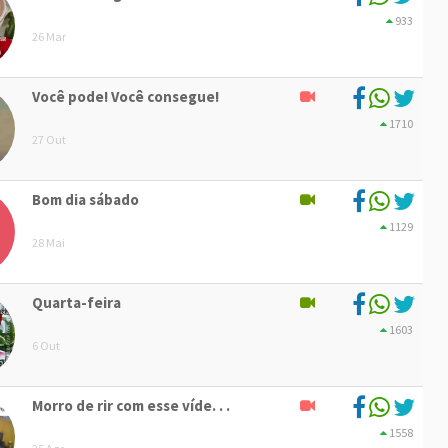
933
26 Mar
Você pode! Você consegue!
1710
27 Out
Bom dia sábado
1129
28 Mai
Quarta-feira
1603
6 Out
Morro de rir com esse víde. . .
1558