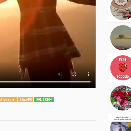
cliques
2 Ago
591.5 KB