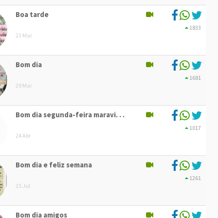
Boa tarde
1833
23 Mar
Bom dia
1681
29 Mai
Bom dia segunda-feira maravi. . .
1017
24 Abr
Bom dia e feliz semana
1261
25 Jul
Bom dia amigos