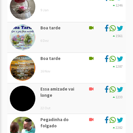
1246
9 Jan
Boa tarde
1561
6 Dez
Boa tarde
1287
16 Nov
Essa amizade vai
longe
1233
22 Out
Pegadinha do
folgado
2282