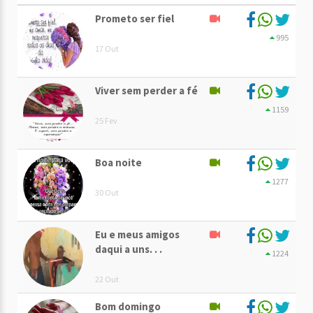
Prometo ser fiel
995
17 Out
Viver sem perder a fé
1159
25 Fev
Boa noite
1277
30 Out
Eu e meus amigos
daqui a uns. . .
1224
22 Out
Bom domingo