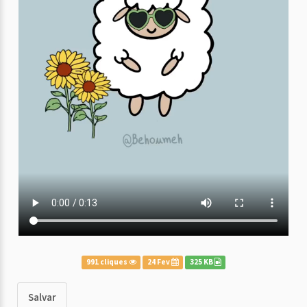
991 cliques
24 Fev
325 KB
Salvar