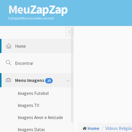
Meu
ZapZap
Compartilhe nas redes sociais!
Toggle Fullwidth
Home
Encontrar
Menu Imagens
23
Imagens Futebol
Imagens TV
Imagens Amor e Amizade
Home
Vídeos Religiã
Imagens Datas