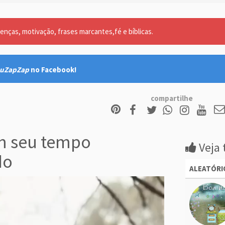
nças, motivação, frases marcantes,fé e bíblicas.
uZapZap
no Facebook!
compartilhe
m seu tempo
Veja 
do
ALEATÓRI