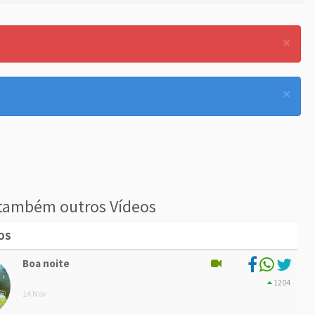
×
×
também outros Vídeos
OS
Boa noite
1204
14 Nov