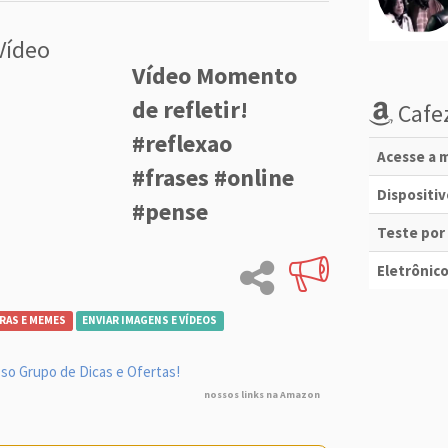
Vídeo
Vídeo Momento
de refletir!
Cafez
#reflexao
Acesse a m
#frases #online
Dispositi
#pense
Teste por
Eletrônico
RAS E MEMES
ENVIAR IMAGENS E VÍDEOS
so Grupo de Dicas e Ofertas!
nossos links na Amazon