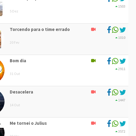
1503
5 Dez
Torcendo para o time errado
1010
20 Fev
Bom dia
2911
31 Out
Desacelera
1447
14 Out
Me tornei o Julius
3572