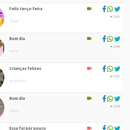
Feliz terça-feira
1363
28 Set
Bom dia
1196
14 Fev
Crianças felizes
3703
03/09/2016
Bom dia
1159
24 Nov
Essa foi por pouco