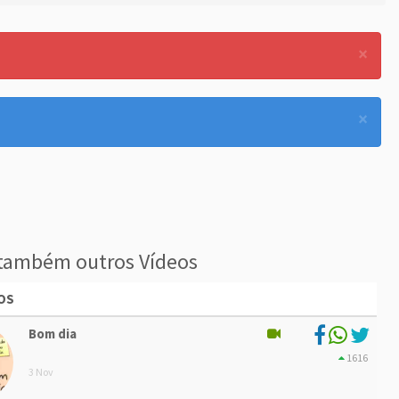
×
×
também outros Vídeos
OS
Bom dia
1616
3 Nov