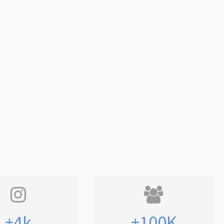
+4k
+100K