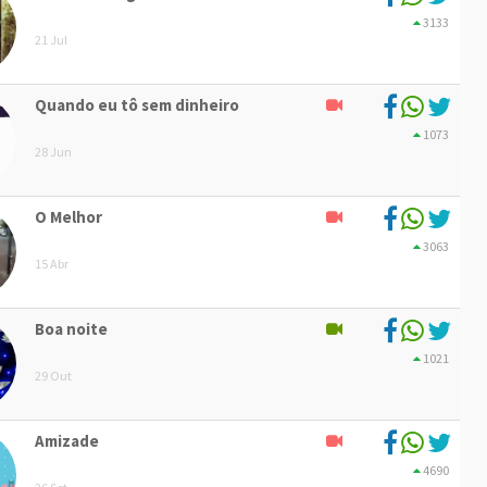
3133
21 Jul
Quando eu tô sem dinheiro
1073
28 Jun
O Melhor
3063
15 Abr
Boa noite
1021
29 Out
Amizade
4690