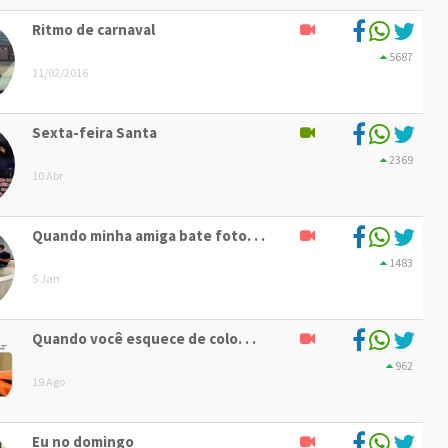
Ritmo de carnaval
5687
11/02/2016
Sexta-feira Santa
2369
10 Abr
Quando minha amiga bate foto. . .
1483
5 Jan
Quando você esquece de colo. . .
962
19 Ago
Eu no domingo