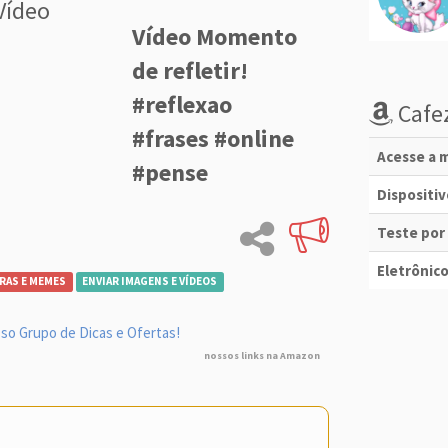
Vídeo
Vídeo Momento
de refletir!
#reflexao
Cafez
#frases #online
Acesse a m
#pense
Dispositi
Teste por
Eletrônico
RAS E MEMES
ENVIAR IMAGENS E VÍDEOS
so Grupo de Dicas e Ofertas!
nossos links na Amazon