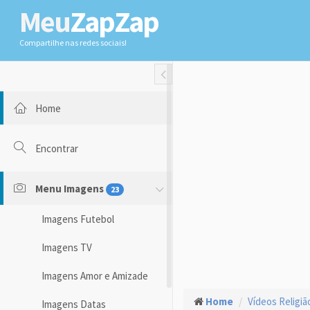
Meu
ZapZap
Compartilhe nas redes sociais!
Toggle Fullwidth
Home
Encontrar
Menu Imagens
23
Imagens Futebol
Imagens TV
Imagens Amor e Amizade
Home
Vídeos Religiã
Imagens Datas