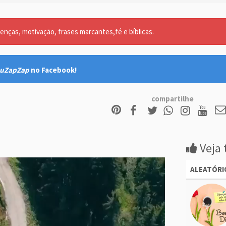
nças, motivação, frases marcantes,fé e bíblicas.
uZapZap
no Facebook!
compartilhe
Veja 
ALEATÓRI