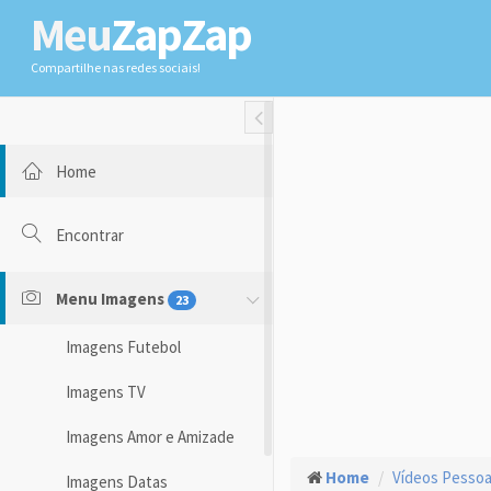
Meu
ZapZap
Compartilhe nas redes sociais!
Toggle Fullwidth
Home
Encontrar
Menu Imagens
23
Imagens Futebol
Imagens TV
Imagens Amor e Amizade
Home
Vídeos Pessoas
Imagens Datas