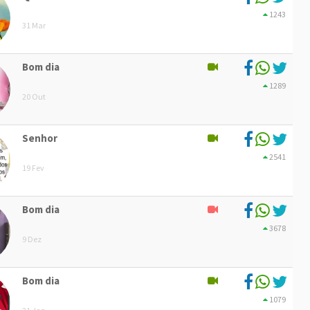
1243
31 Mar
Bom dia
1289
20 Out
Senhor
2541
19 Fev
Bom dia
3678
9 Dez
Bom dia
1079