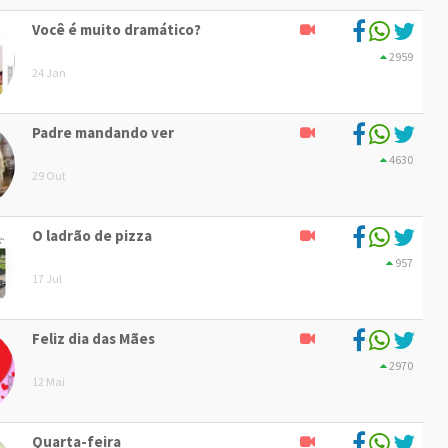
Você é muito dramático?
2959
24 Jan
Padre mandando ver
4630
29 Out
O ladrão de pizza
957
17 Jul
Feliz dia das Mães
2970
12 Mai
Quarta-feira