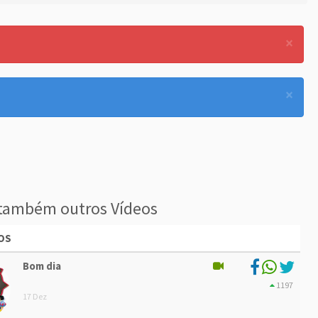
×
×
também outros Vídeos
OS
Bom dia
1197
17 Dez