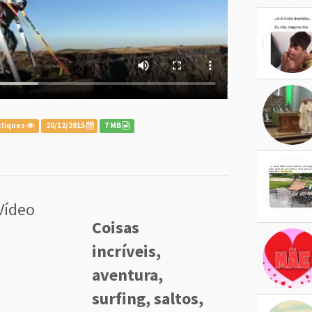
cliques
20/12/2015
7 MB
Vídeo
Coisas
incríveis,
aventura,
surfing, saltos,