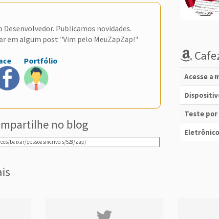
do Desenvolvedor. Publicamos novidades.
ar em algum post "Vim pelo MeuZapZap!"
Cafez
ace
Portfólio
Acesse a m
Dispositi
Teste por
mpartilhe no blog
Eletrônico
ais