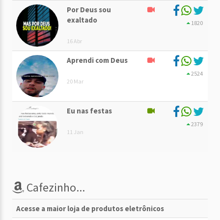
Por Deus sou
exaltado
1820
16 Abr
Aprendi com Deus
2524
20 Mar
Eu nas festas
2379
11 Jan
Cafezinho...
Acesse a maior loja de produtos eletrônicos