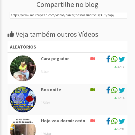
Compartilhe no blog
Veja também outros Vídeos
ALEATÓRIOS
Cara pegador
3217
3 Jun
Boa noite
1234
15 Set
Hoje vou dormir cedo
5291
19 Mar