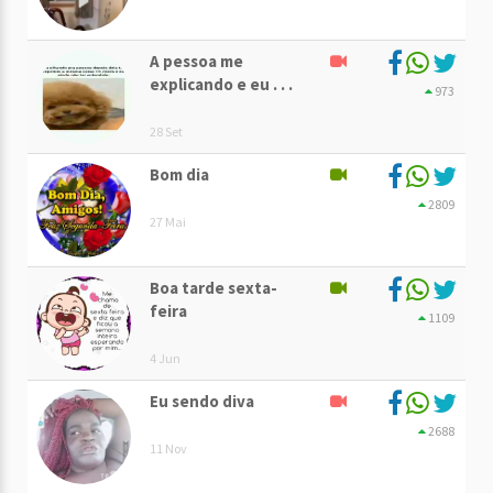
A pessoa me
explicando e eu . . .
973
28 Set
Bom dia
2809
27 Mai
Boa tarde sexta-
feira
1109
4 Jun
Eu sendo diva
2688
11 Nov