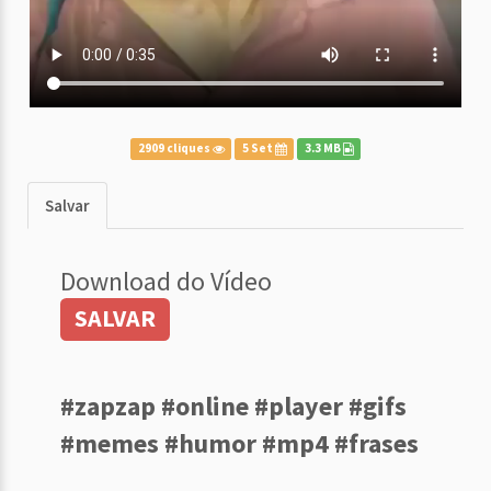
2909 cliques
5 Set
3.3 MB
Salvar
Download do Vídeo
SALVAR
#zapzap #online #player #gifs
#memes #humor #mp4 #frases