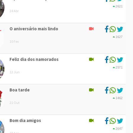
2621
24 Abr
O aniversário mais lindo
1627
10 Fev
Feliz dia dos namorados
2571
12 Jun
Boa tarde
1462
21 Out
Bom dia amigos
2647