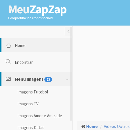
Meu
ZapZap
Compartilhe nas redes sociais!
Toggle Fullwidth
Home
Encontrar
Menu Imagens
23
Imagens Futebol
Imagens TV
Imagens Amor e Amizade
Home
Vídeos Outros
Imagens Datas