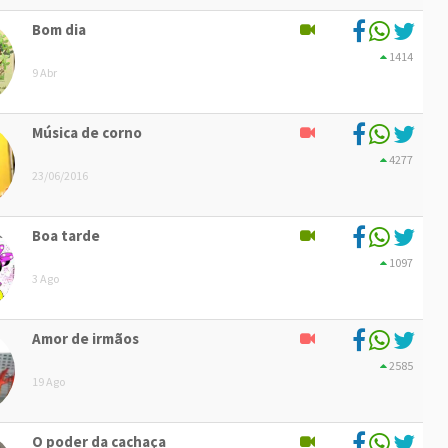
Bom dia
1414
9 Abr
Música de corno
4277
23/06/2016
Boa tarde
1097
3 Ago
Amor de irmãos
2585
19 Ago
O poder da cachaça