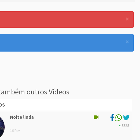
×
×
também outros Vídeos
OS
Noite linda
5528
16 Fev