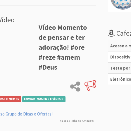
Vídeo
Vídeo Momento
Cafez
de pensar e ter
adoração! #ore
Acesse a m
#reze #amem
Dispositi
#Deus
Teste por
Eletrônico
RAS E MEMES
ENVIAR IMAGENS E VÍDEOS
so Grupo de Dicas e Ofertas!
nossos links na Amazon