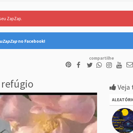
 seu ZapZap.
uZapZap
no Facebook!
compartilhe
 refúgio
Veja 
ALEATÓRI