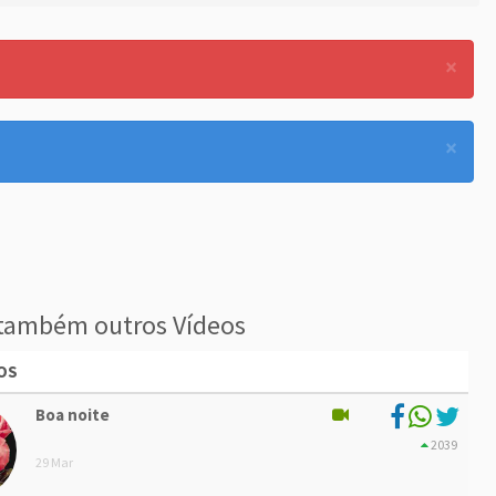
×
×
também outros Vídeos
OS
Boa noite
2039
29 Mar