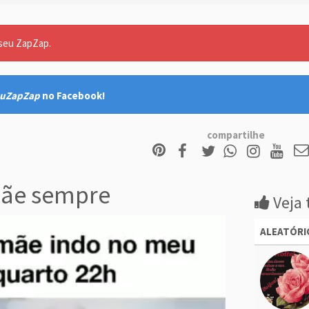
 seu ZapZap.
uZapZap
no Facebook!
compartilhe
ãe sempre
Veja 
ALEATÓRI