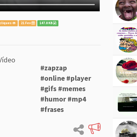
cliques
21 Fev
147.8 KB
Vídeo
#zapzap
#online #player
#gifs #memes
#humor #mp4
#frases