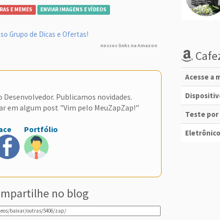
RAS E MEMES
ENVIAR IMAGENS E VÍDEOS
so Grupo de Dicas e Ofertas!
nossos links na Amazon
Cafez
Acesse a m
Dispositi
do Desenvolvedor. Publicamos novidades.
ar em algum post "Vim pelo MeuZapZap!"
Teste por
ace
Portfólio
Eletrônico
mpartilhe no blog