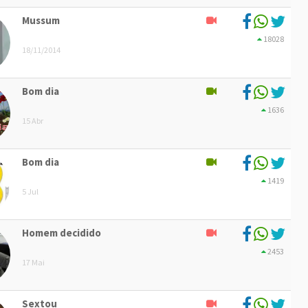
Mussum
18028
18/11/2014
Bom dia
1636
15 Abr
Bom dia
1419
5 Jul
Homem decidido
2453
17 Mai
Sextou