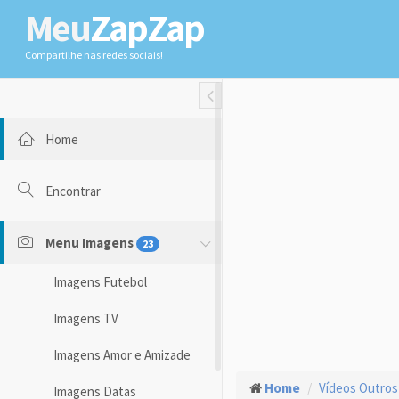
Meu
ZapZap
Compartilhe nas redes sociais!
Toggle Fullwidth
Home
Encontrar
Menu Imagens
23
Imagens Futebol
Imagens TV
Imagens Amor e Amizade
Home
Vídeos Outros
Imagens Datas