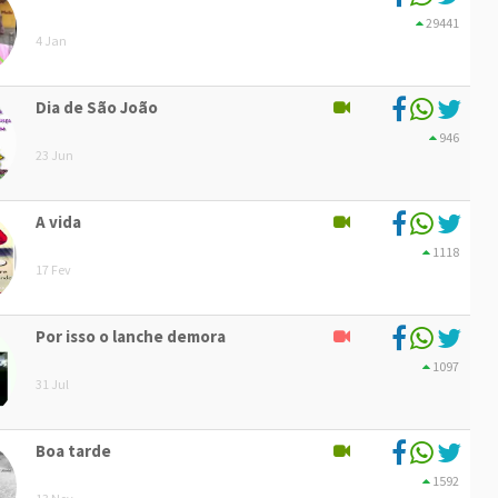
29441
4 Jan
Dia de São João
946
23 Jun
A vida
1118
17 Fev
Por isso o lanche demora
1097
31 Jul
Boa tarde
1592