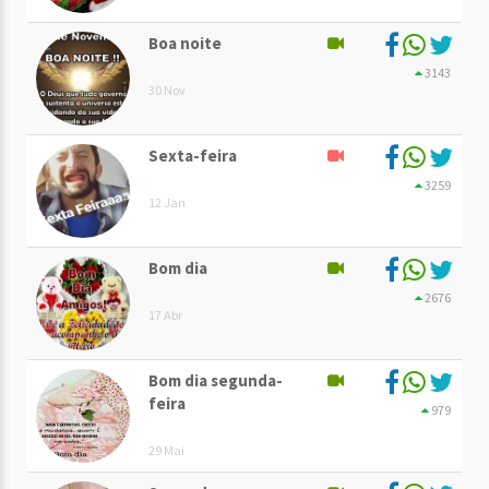
Boa noite
3143
30 Nov
Sexta-feira
3259
12 Jan
Bom dia
2676
17 Abr
Bom dia segunda-
feira
979
29 Mai