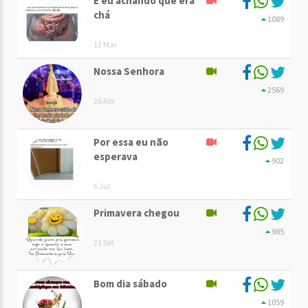
E eu achando que era
chá
1089
12 Mar
Nossa Senhora
2569
26 Abr
Por essa eu não
esperava
902
6 Jul
Primavera chegou
985
21 Set
Bom dia sábado
1059