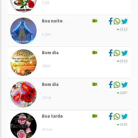
1 Jul
Boa noite
1313
2 Jun
Bom dia
3314
3 Mai
Bom dia
1037
10 Set
Boa tarde
1353
30 Jan