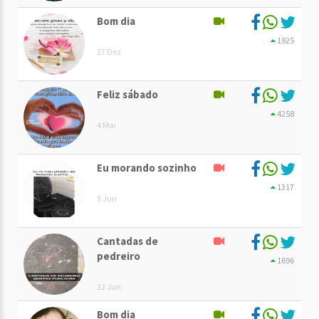
Bom dia
1925
27 Dez
Feliz sábado
4258
4 Mai
Eu morando sozinho
1317
3 Jun
Cantadas de
pedreiro
1696
12 Jun
Bom dia