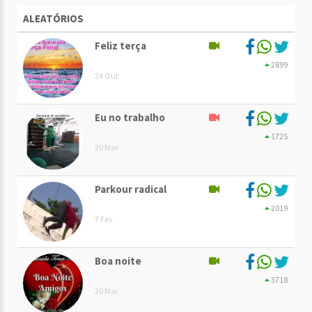
ALEATÓRIOS
Feliz terça
2899
24 Out
Eu no trabalho
1725
20 Mar
Parkour radical
2019
7 Fev
Boa noite
3718
30 Mai