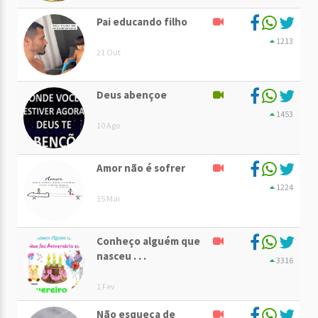
Pai educando filho
1213
21 Out
Deus abençoe
1453
10 Ago
Amor não é sofrer
1224
15 Mai
Conheço alguém que
nasceu . . .
3316
1 Fev
Não esqueça de