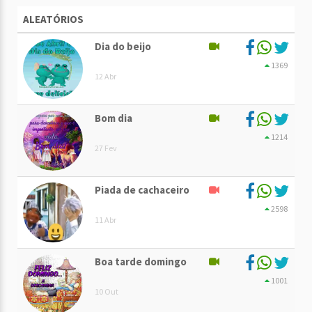
ALEATÓRIOS
Dia do beijo
1369
12 Abr
Bom dia
1214
27 Fev
Piada de cachaceiro
2598
11 Abr
Boa tarde domingo
1001
10 Out