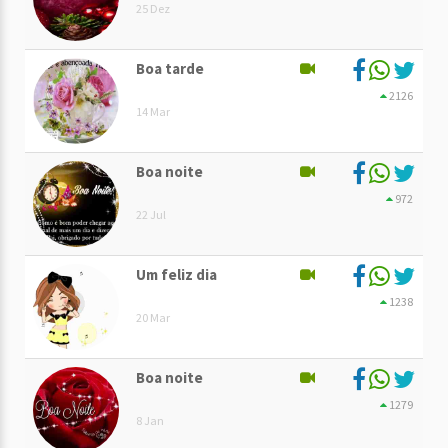
25 Dez
Boa tarde
2126
14 Mar
Boa noite
972
22 Jul
Um feliz dia
1238
20 Mar
Boa noite
1279
8 Jan