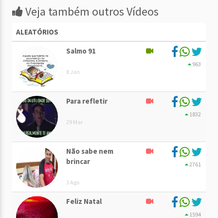
Veja também outros Vídeos
ALEATÓRIOS
Salmo 91
963
8 Jan
Para refletir
1832
29 Mar
Não sabe nem
brincar
2761
3 Ago
Feliz Natal
1594